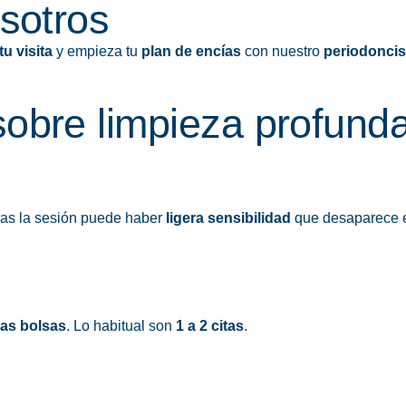
osotros
u visita
y
empieza tu
plan de encías
con nuestro
periodoncis
sobre limpieza profund
ras la sesión puede haber
ligera sensibilidad
que desaparece e
las bolsas
. Lo habitual son
1 a 2 citas
.