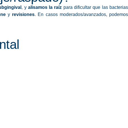
ubgingival
, y
alisamos la raíz
para dificultar que las bacteria
ene
y
revisiones
. En casos moderados/avanzados, podemo
ntal