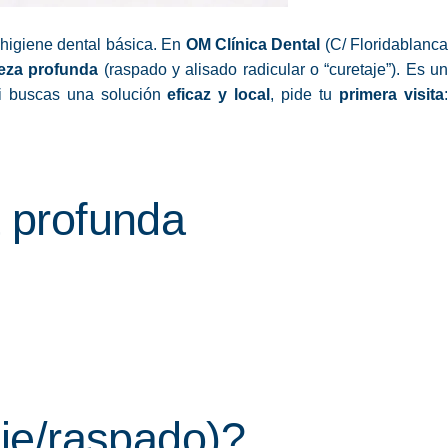
 higiene dental básica. En
OM Clínica Dental
(C/ Floridablanc
ieza profunda
(raspado y alisado radicular o “curetaje”). Es u
i buscas una solución
eficaz y local
, pide tu
primera visita
a profunda
aje/raspado)?