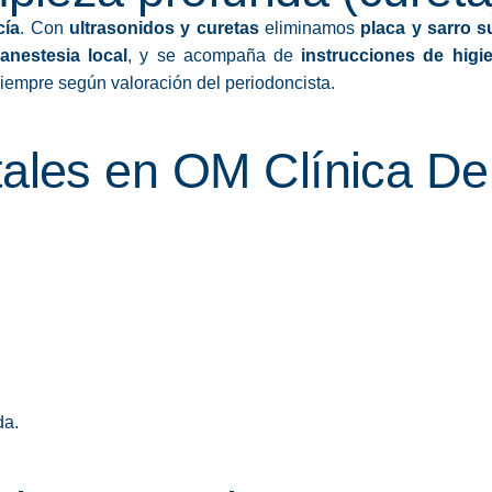
cía
. Con
ultrasonidos y curetas
eliminamos
placa y sarro s
anestesia local
, y se acompaña de
instrucciones de higi
siempre según valoración del periodoncista.
tales en OM Clínica De
da.