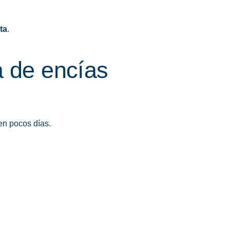
ta
.
a de encías
n pocos días.