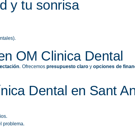
d y tu sonrisa
ntales).
 en OM Clinica Dental
fectación
. Ofrecemos
presupuesto claro
y
opciones de finan
nica Dental en Sant An
ios.
el problema.