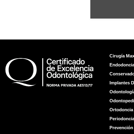
Cirugía Max
Endodoncia
Conservad
Implantes D
Odontología
Odontopedi
Ortodoncia
Periodonci
Prevención 