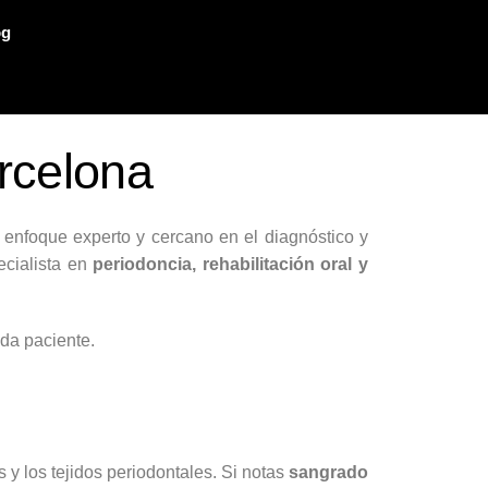
og
rcelona
 enfoque experto y cercano en el diagnóstico y
ecialista en
periodoncia, rehabilitación oral y
da paciente.
 y los tejidos periodontales. Si notas
sangrado