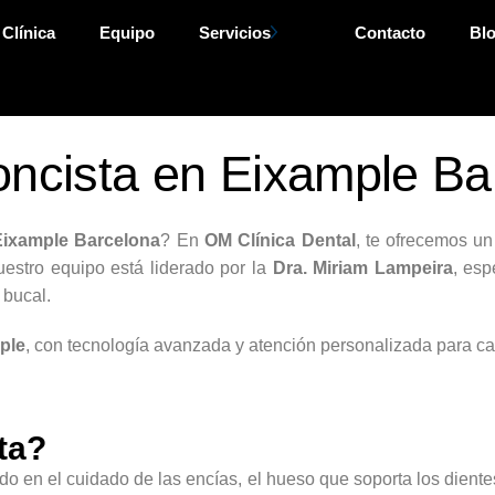
 Clínica
Equipo
Servicios
Contacto
Bl
oncista en Eixample Ba
Eixample Barcelona
? En
OM Clínica Dental
, te ofrecemos un
estro equipo está liderado por la
Dra. Miriam Lampeira
, esp
 bucal.
ple
, con tecnología avanzada y atención personalizada para ca
ta?
o en el cuidado de las encías, el hueso que soporta los dientes