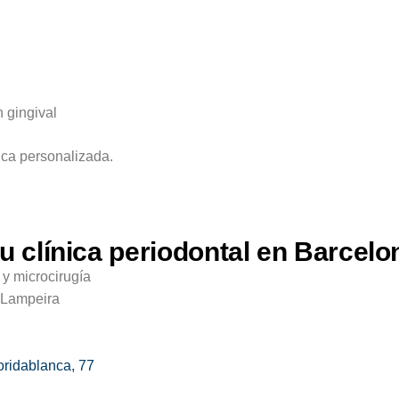
 gingival
nica personalizada.
u clínica periodontal en Barcelo
y microcirugía
m Lampeira
oridablanca, 77