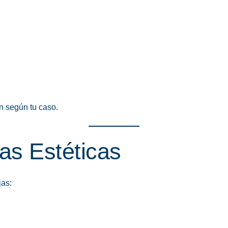
n según tu caso.
las Estéticas
jas: