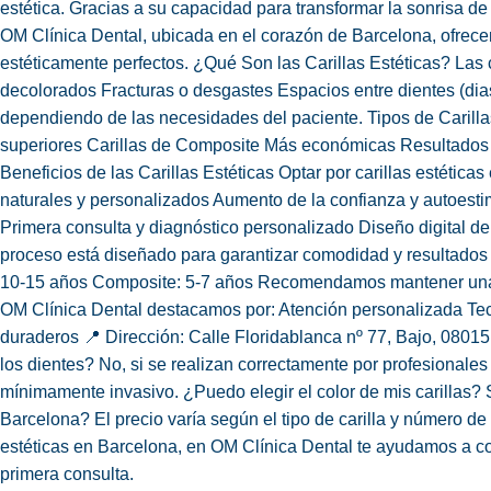
estética. Gracias a su capacidad para transformar la sonrisa d
OM Clínica Dental, ubicada en el corazón de Barcelona, ofrece
estéticamente perfectos. ¿Qué Son las Carillas Estéticas? Las c
decolorados Fracturas o desgastes Espacios entre dientes (di
dependiendo de las necesidades del paciente. Tipos de Carillas
superiores Carillas de Composite Más económicas Resultados i
Beneficios de las Carillas Estéticas Optar por carillas estéti
naturales y personalizados Aumento de la confianza y autoestim
Primera consulta y diagnóstico personalizado Diseño digital de 
proceso está diseñado para garantizar comodidad y resultados 
10-15 años Composite: 5-7 años Recomendamos mantener una bue
OM Clínica Dental destacamos por: Atención personalizada Tecn
duraderos 📍 Dirección: Calle Floridablanca nº 77, Bajo, 080
los dientes? No, si se realizan correctamente por profesionale
mínimamente invasivo. ¿Puedo elegir el color de mis carillas? 
Barcelona? El precio varía según el tipo de carilla y número 
estéticas en Barcelona, en OM Clínica Dental te ayudamos a co
primera consulta.