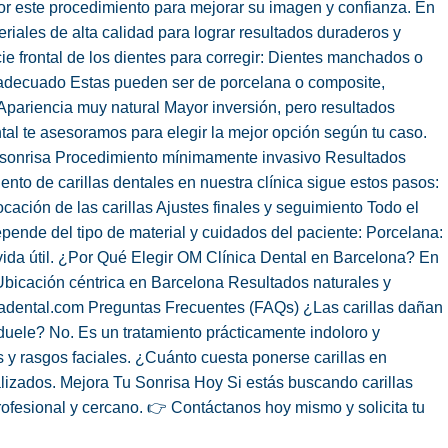
por este procedimiento para mejorar su imagen y confianza. En
iales de alta calidad para lograr resultados duraderos y
ie frontal de los dientes para corregir: Dientes manchados o
nadecuado Estas pueden ser de porcelana o composite,
 Apariencia muy natural Mayor inversión, pero resultados
l te asesoramos para elegir la mejor opción según tu caso.
 la sonrisa Procedimiento mínimamente invasivo Resultados
nto de carillas dentales en nuestra clínica sigue estos pasos:
cación de las carillas Ajustes finales y seguimiento Todo el
ende del tipo de material y cuidados del paciente: Porcelana:
da útil. ¿Por Qué Elegir OM Clínica Dental en Barcelona? En
Ubicación céntrica en Barcelona Resultados naturales y
icadental.com Preguntas Frecuentes (FAQs) ¿Las carillas dañan
 duele? No. Es un tratamiento prácticamente indoloro y
s y rasgos faciales. ¿Cuánto cuesta ponerse carillas en
lizados. Mejora Tu Sonrisa Hoy Si estás buscando carillas
fesional y cercano. 👉 Contáctanos hoy mismo y solicita tu