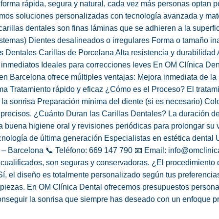
e forma rápida, segura y natural, cada vez más personas optan 
mos soluciones personalizadas con tecnología avanzada y mater
arillas dentales son finas láminas que se adhieren a la superfic
astemas) Dientes desalineados o irregulares Forma o tamaño i
 Dentales Carillas de Porcelana Alta resistencia y durabilidad
nmediatos Ideales para correcciones leves En OM Clínica Denta
cas en Barcelona ofrece múltiples ventajas: Mejora inmediata de
a Tratamiento rápido y eficaz ¿Cómo es el Proceso? El tratamie
la sonrisa Preparación mínima del diente (si es necesario) Colo
precisos. ¿Cuánto Duran las Carillas Dentales? La duración dep
na higiene oral y revisiones periódicas para prolongar su vi
ología de última generación Especialistas en estética dental 
15 – Barcelona 📞 Teléfono: 669 147 790 📧 Email: info@omclin
s cualificados, son seguras y conservadoras. ¿El procedimiento
Sí, el diseño es totalmente personalizado según tus preferencia
de piezas. En OM Clínica Dental ofrecemos presupuestos persona
nseguir la sonrisa que siempre has deseado con un enfoque pro