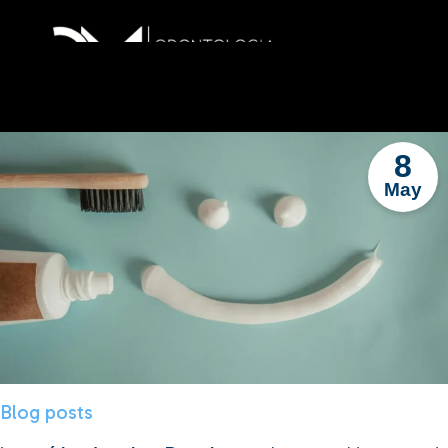
8
May
Blog posts