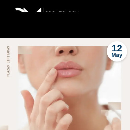
12
May