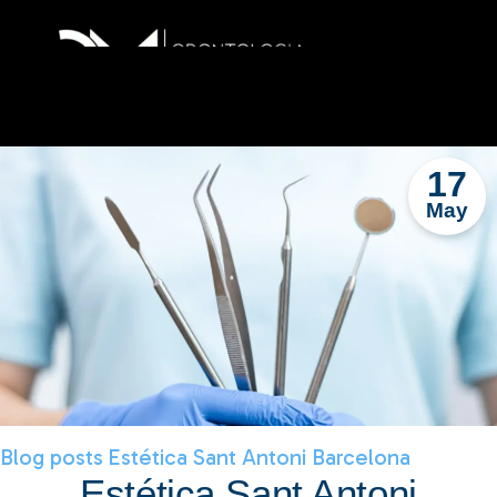
17
May
Blog posts
Estética Sant Antoni Barcelona
Estética Sant Antoni